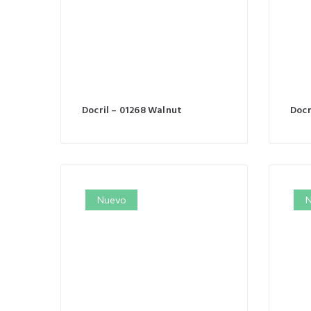
Docril – 01268 Walnut
Docr
Nuevo
N