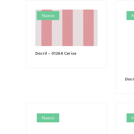
Nuevo
N
Docril – 01264 Cerise
Docr
Nuevo
N