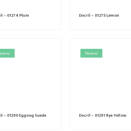
il – 01274 Plum
Docril – 01275 Lemon
uevo
Nuevo
il – 01290 Eggnog Suede
Docril – 01291 Rye Yellow