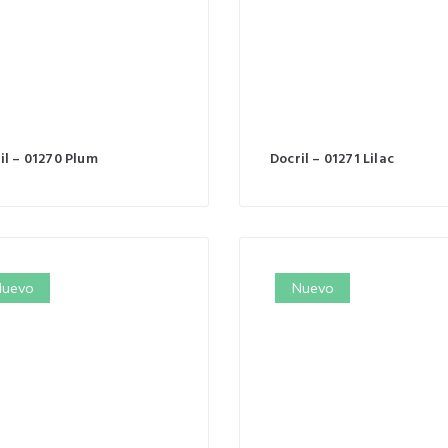
il – 01270 Plum
Docril – 01271 Lilac
uevo
Nuevo