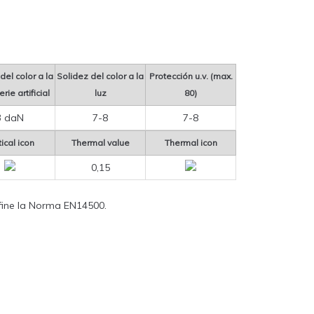
del color a la
Solidez del color a la
Protección u.v. (max.
rie artificial
luz
80)
3 daN
7-8
7-8
ical icon
Thermal value
Thermal icon
0,15
define la Norma EN14500.