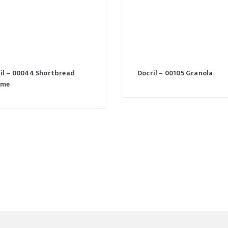
il – 00044 Shortbread
Docril – 00105 Granola
ame