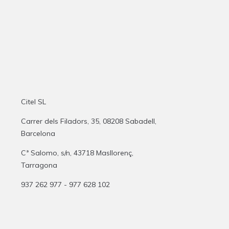
Citel SL
Carrer dels Filadors, 35, 08208 Sabadell,
Barcelona
Cª Salomo, s/n, 43718 Masllorenç,
Tarragona
937 262 977 - 977 628 102