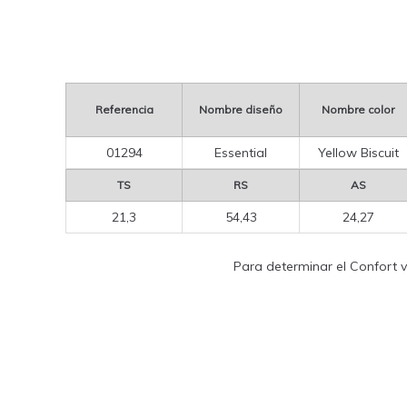
Referencia
Nombre diseño
Nombre color
01294
Essential
Yellow Biscuit
TS
RS
AS
21,3
54,43
24,27
Para determinar el Confort vi