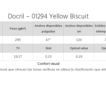
Docril – 01294 Yellow Biscuit
Anchos disponibles
Anchos disponibles
Solidez 
Peso (g/m²)
pulgadas
cm
intempe
295
47″
120
TV
Gtot
Optical value
Opt
19,17
0,15
0,19
Confort visual
sual que ofrecen las lonas acrílicas se utiliza la clasificación que 