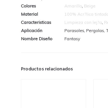
Colores
Amarillo
,
Beige
Material
100% Acr?lica tinta
Caracteristicas
Limpieza con lej?a
,
R
Aplicación
Parasoles, Pergolas, 
Nombre Diseño
Fantasy
Productos relacionados