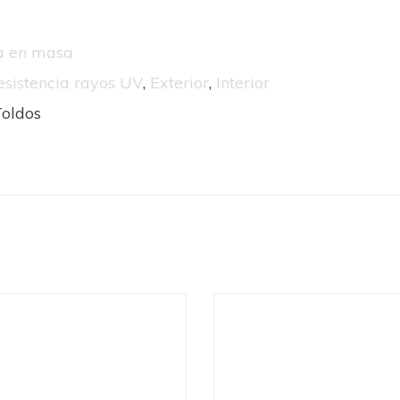
da en masa
esistencia rayos UV
,
Exterior
,
Interior
Toldos