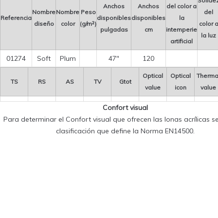
Solide
Anchos
Anchos
del color a
Nombre
Nombre
Peso
del
Referencia
disponibles
disponibles
la
diseño
color
(g/m²)
color 
pulgadas
cm
intemperie
la luz
artificial
01274
Soft
Plum
47″
120
Optical
Optical
Therma
TS
RS
AS
TV
Gtot
value
icon
value
Confort visual
Para determinar el Confort visual que ofrecen las lonas acrílicas se 
clasificación que define la Norma EN14500.