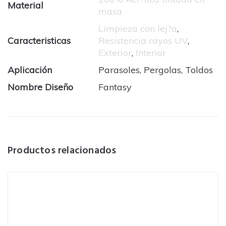
Material
masa
Limpieza con lej?a
,
Caracteristicas
Resistencia rayos UV
,
Exterior
,
Interior
Aplicación
Parasoles, Pergolas, Toldos
Nombre Diseño
Fantasy
Productos relacionados