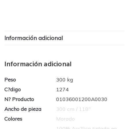
Información adicional
Información adicional
Peso
300 kg
C?digo
1274
N? Producto
01036001200A0030
Ancho de pieza
300 cm / 118''
Colores
Morado
100% Acr?lica tintada en