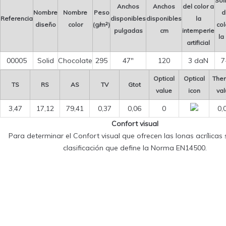
Sol
Anchos
Anchos
del color a
Nombre
Nombre
Peso
d
Referencia
disponibles
disponibles
la
diseño
color
(g/m²)
col
pulgadas
cm
intemperie
la
artificial
00005
Solid
Chocolate
295
47″
120
3 daN
7
Optical
Optical
Ther
TS
RS
AS
TV
Gtot
value
icon
val
3,47
17,12
79,41
0,37
0,06
0
0,
Confort visual
Para determinar el Confort visual que ofrecen las lonas acrílicas s
clasificación que define la Norma EN14500.