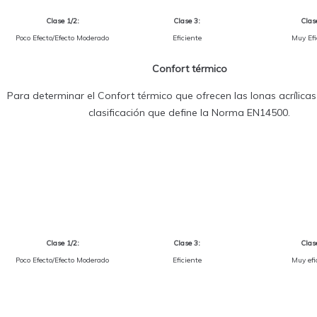
Clase 1/2:
Clase 3:
Clas
Poco Efecto/Efecto Moderado
Eficiente
Muy Efi
Confort térmico
Para determinar el Confort térmico que ofrecen las lonas acrílicas s
clasificación que define la Norma EN14500.
Clase 1/2:
Clase 3:
Clas
Poco Efecto/Efecto Moderado
Eficiente
Muy efi