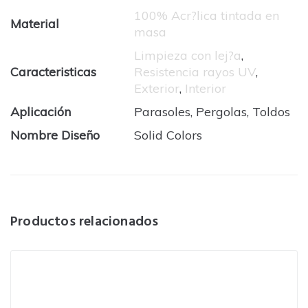
100% Acr?lica tintada en
Material
masa
Limpieza con lej?a
,
Caracteristicas
Resistencia rayos UV
,
Exterior
,
Interior
Aplicación
Parasoles, Pergolas, Toldos
Nombre Diseño
Solid Colors
Productos relacionados