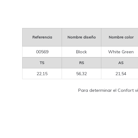
Referencia
Nombre diseño
Nombre color
00569
Block
White Green
TS
RS
AS
22,15
56,32
21,54
Para determinar el Confort vi