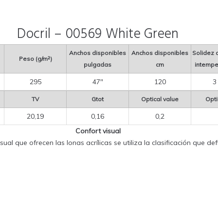
Docril – 00569 White Green
Anchos disponibles
Anchos disponibles
Solidez d
Peso (g/m²)
pulgadas
cm
intemper
295
47″
120
3
TV
Gtot
Optical value
Opti
20,19
0,16
0,2
Confort visual
sual que ofrecen las lonas acrílicas se utiliza la clasificación que d