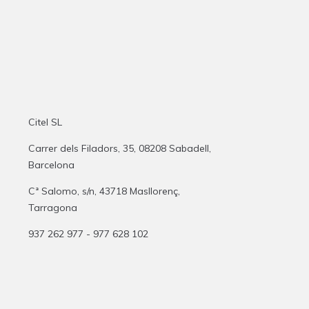
Citel SL
Carrer dels Filadors, 35, 08208 Sabadell,
Barcelona
Cª Salomo, s/n, 43718 Masllorenç,
Tarragona
937 262 977 - 977 628 102