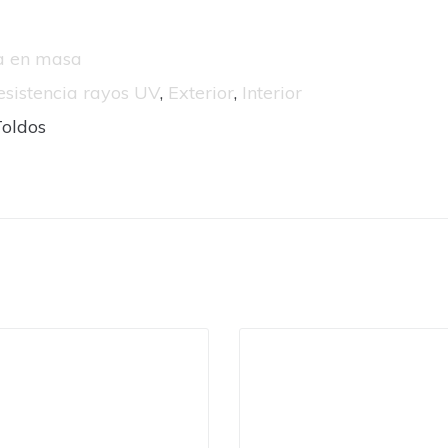
da en masa
esistencia rayos UV
,
Exterior
,
Interior
Toldos