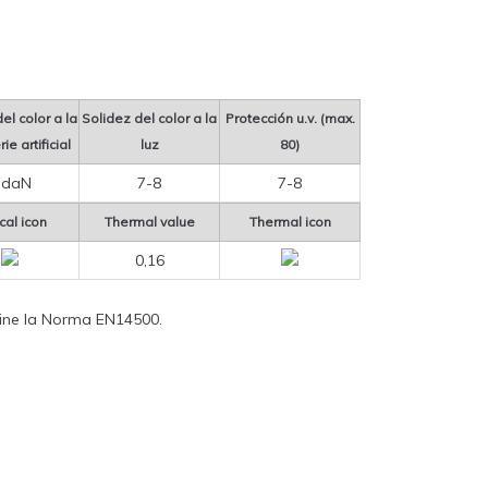
el color a la
Solidez del color a la
Protección u.v. (max.
ie artificial
luz
80)
 daN
7-8
7-8
cal icon
Thermal value
Thermal icon
0,16
efine la Norma EN14500.