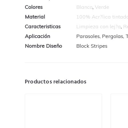
Colores
Blanco
,
Verde
Material
100% Acr?lica tinta
Caracteristicas
Limpieza con lej?a
,
R
Aplicación
Parasoles, Pergolas, 
Nombre Diseño
Block Stripes
Productos relacionados