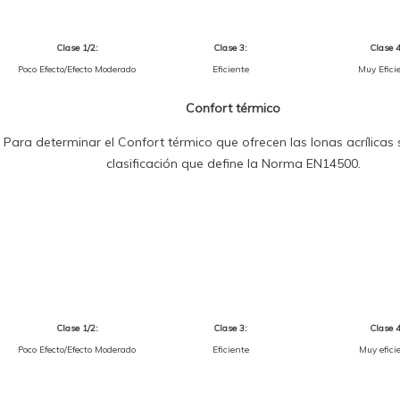
Clase 1/2:
Clase 3:
Clase 4
Poco Efecto/Efecto Moderado
Eficiente
Muy Efici
Confort térmico
Para determinar el Confort térmico que ofrecen las lonas acrílicas se
clasificación que define la Norma EN14500.
Clase 1/2:
Clase 3:
Clase 4
Poco Efecto/Efecto Moderado
Eficiente
Muy efici