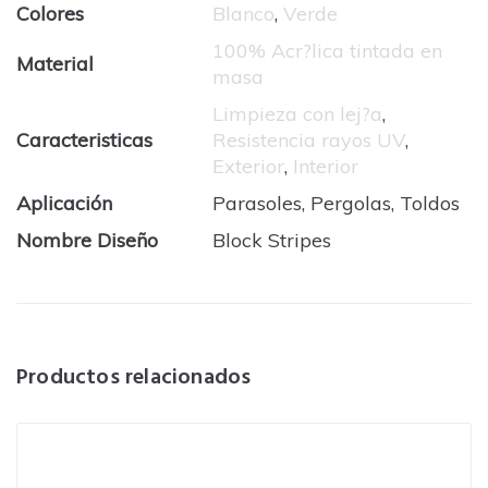
Colores
Blanco
,
Verde
100% Acr?lica tintada en
Material
masa
Limpieza con lej?a
,
Caracteristicas
Resistencia rayos UV
,
Exterior
,
Interior
Aplicación
Parasoles, Pergolas, Toldos
Nombre Diseño
Block Stripes
Productos relacionados