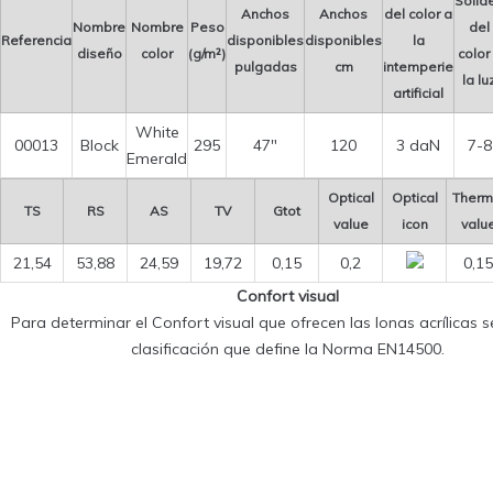
Solid
Anchos
Anchos
del color a
Nombre
Nombre
Peso
del
Referencia
disponibles
disponibles
la
diseño
color
(g/m²)
color
pulgadas
cm
intemperie
la lu
artificial
White
00013
Block
295
47″
120
3 daN
7-8
Emerald
Optical
Optical
Therm
TS
RS
AS
TV
Gtot
value
icon
valu
21,54
53,88
24,59
19,72
0,15
0,2
0,15
Confort visual
Para determinar el Confort visual que ofrecen las lonas acrílicas se
clasificación que define la Norma EN14500.