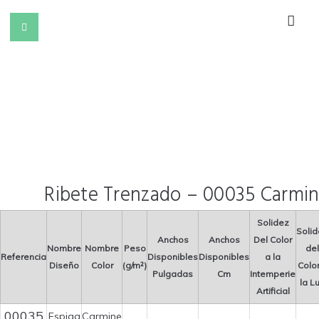
Ribete Trenzado – 00035 Carmi
Solidez
Soli
Anchos
Anchos
Del Color
Nombre
Nombre
Peso
del
Referencia
Disponibles
Disponibles
a la
Diseño
Color
(g/m²)
Color
Pulgadas
Cm
Intemperie
la L
Artificial
00035
Espiga
Carmine