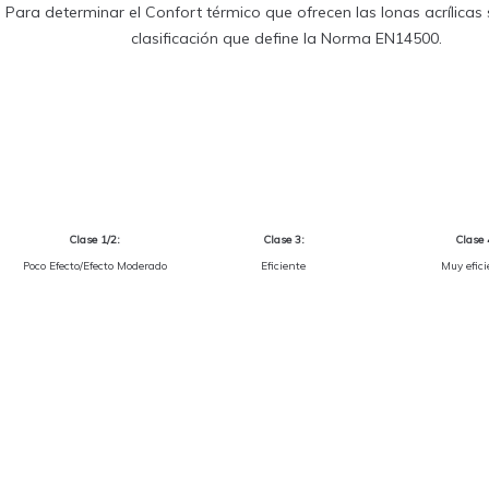
Para determinar el Confort térmico que ofrecen las lonas acrílicas s
clasificación que define la Norma EN14500.
Clase 1/2:
Clase 3:
Clase 
Poco Efecto/Efecto Moderado
Eficiente
Muy efici