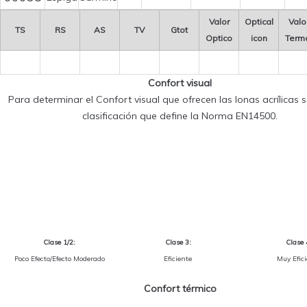
Valor
Optical
Valo
TS
RS
AS
TV
Gtot
Optico
icon
Term
Confort visual
Para determinar el Confort visual que ofrecen las lonas acrílicas se
clasificación que define la Norma EN14500.
Clase 1/2:
Clase 3:
Clase 
Poco Efecto/Efecto Moderado
Eficiente
Muy Efici
Confort térmico