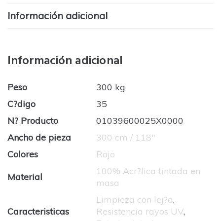
Información adicional
Información adicional
Peso
300 kg
C?digo
35
N? Producto
01039600025X0000
Ancho de pieza
300 cm / 118''
Colores
Rojo
100% Acr?lica tintada en
Material
masa
Limpieza con lej?a
,
Caracteristicas
Resistencia rayos UV
,