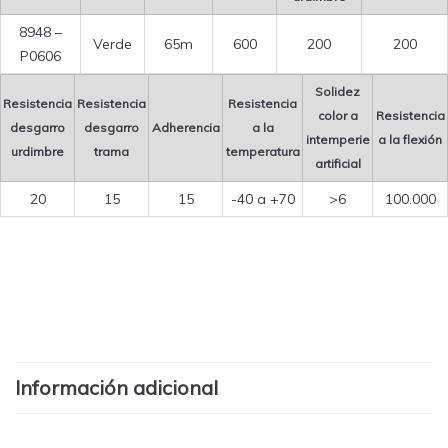
8948 –
Verde
65m
600
200
200
P0606
Solidez
Resistencia
Resistencia
Resistencia
color a
Resistencia
desgarro
desgarro
Adherencia
a la
intemperie
a la flexión
urdimbre
trama
temperatura
artificial
20
15
15
-40 a +70
>6
100.000
Información adicional