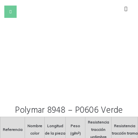
Polymar 8948 – P0606 Verde
Resistencia
Nombre
Longitud
Peso
Resistencia
Referencia
tracción
color
de la pieza
(g/m²)
tracción trama
urdimbre