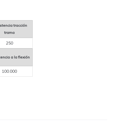
stencia tracción
trama
250
encia a la flexión
100.000