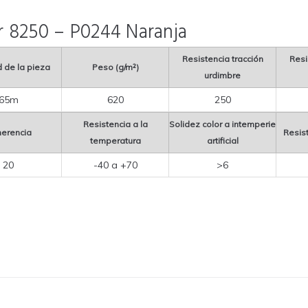
r 8250 – P0244 Naranja
Resistencia tracción
Resi
 de la pieza
Peso (g/m²)
urdimbre
65m
620
250
Resistencia a la
Solidez color a intemperie
erencia
Resist
temperatura
artificial
20
-40 a +70
>6