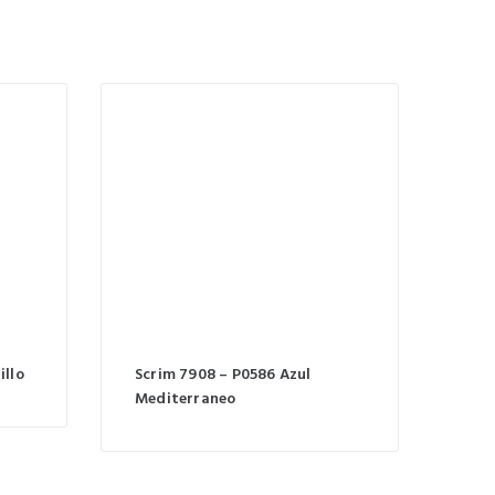
illo
Scrim 7908 – P0586 Azul
Mediterraneo