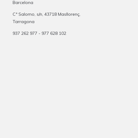
Barcelona
Cª Salomo, s/n, 43718 Masllorenç,
Tarragona
937 262 977 - 977 628 102