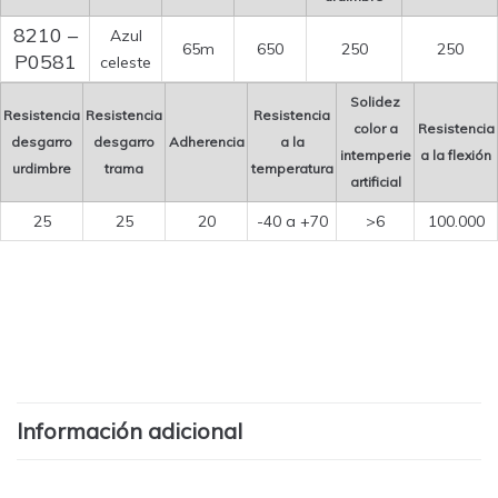
8210 –
Azul
65m
650
250
250
P0581
celeste
Solidez
Resistencia
Resistencia
Resistencia
color a
Resistencia
desgarro
desgarro
Adherencia
a la
intemperie
a la flexión
urdimbre
trama
temperatura
artificial
25
25
20
-40 a +70
>6
100.000
Información adicional