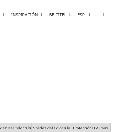
INSPIRACIÓN
BE CITEL
ESP
idez Del Color a la
Solidez del Color a la
Protección U.V. (max.