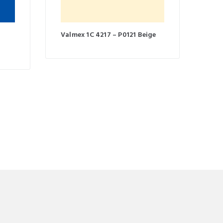
l
Valmex 1C 4217 – P0121 Beige