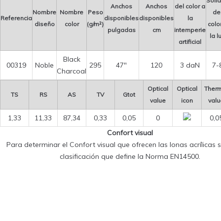
Soli
Anchos
Anchos
del color a
Nombre
Nombre
Peso
de
Referencia
disponibles
disponibles
la
diseño
color
(g/m²)
colo
pulgadas
cm
intemperie
la l
artificial
Black
00319
Noble
295
47″
120
3 daN
7-
Charcoal
Optical
Optical
Ther
TS
RS
AS
TV
Gtot
value
icon
valu
1,33
11,33
87,34
0,33
0,05
0
0,0
Confort visual
Para determinar el Confort visual que ofrecen las lonas acrílicas se
clasificación que define la Norma EN14500.