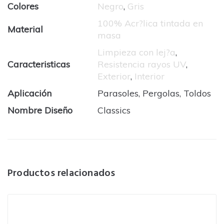
Colores
Negro
,
Gris
100% Acr?lica tintada en
Material
masa
Limpieza con lej?a
,
Caracteristicas
Resistencia rayos UV
,
Exterior
,
Interior
Aplicación
Parasoles, Pergolas, Toldos
Nombre Diseño
Classics
Productos relacionados