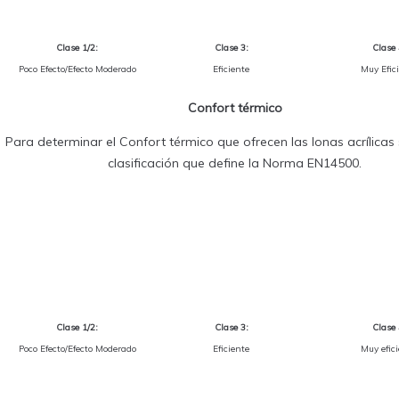
Clase 1/2:
Clase 3:
Clase 
Poco Efecto/Efecto Moderado
Eficiente
Muy Efic
Confort térmico
Para determinar el Confort térmico que ofrecen las lonas acrílicas s
clasificación que define la Norma EN14500.
Clase 1/2:
Clase 3:
Clase 
Poco Efecto/Efecto Moderado
Eficiente
Muy efic