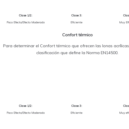
Clase 1/2:
Clase 3:
Clas
Poco Efecto/Efecto Moderado
Eficiente
Muy Efi
Confort térmico
Para determinar el Confort térmico que ofrecen las lonas acrílicas 
clasificación que define la Norma EN14500.
Clase 1/2:
Clase 3:
Clas
Poco Efecto/Efecto Moderado
Eficiente
Muy efi