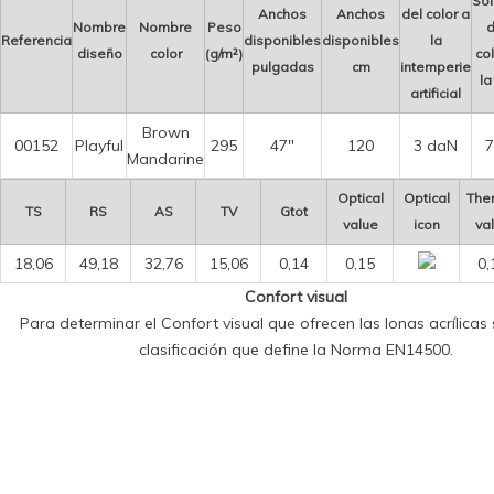
Sol
Anchos
Anchos
del color a
Nombre
Nombre
Peso
d
Referencia
disponibles
disponibles
la
diseño
color
(g/m²)
col
pulgadas
cm
intemperie
la
artificial
Brown
00152
Playful
295
47″
120
3 daN
7
Mandarine
Optical
Optical
The
TS
RS
AS
TV
Gtot
value
icon
va
18,06
49,18
32,76
15,06
0,14
0,15
0,
Confort visual
Para determinar el Confort visual que ofrecen las lonas acrílicas s
clasificación que define la Norma EN14500.