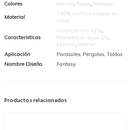
Colores
Marrón
,
Beige
,
Naranja
100% Acr?lica tintada en
Material
masa
Limpieza con lej?a
,
Caracteristicas
Resistencia rayos UV
,
Exterior
,
Interior
Aplicación
Parasoles, Pergolas, Toldos
Nombre Diseño
Fantasy
Productos relacionados