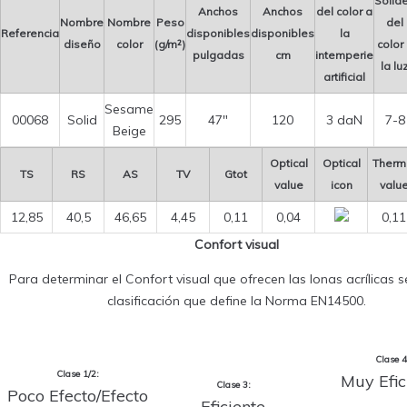
Solid
Anchos
Anchos
del color a
Nombre
Nombre
Peso
del
Referencia
disponibles
disponibles
la
diseño
color
(g/m²)
color
pulgadas
cm
intemperie
la lu
artificial
Sesame
00068
Solid
295
47″
120
3 daN
7-8
Beige
Optical
Optical
Therm
TS
RS
AS
TV
Gtot
value
icon
valu
12,85
40,5
46,65
4,45
0,11
0,04
0,11
Confort visual
Para determinar el Confort visual que ofrecen las lonas acrílicas se 
clasificación que define la Norma EN14500.
Clase 4
Clase 1/2:
Muy Efic
Clase 3:
Poco Efecto/Efecto
Eficiente