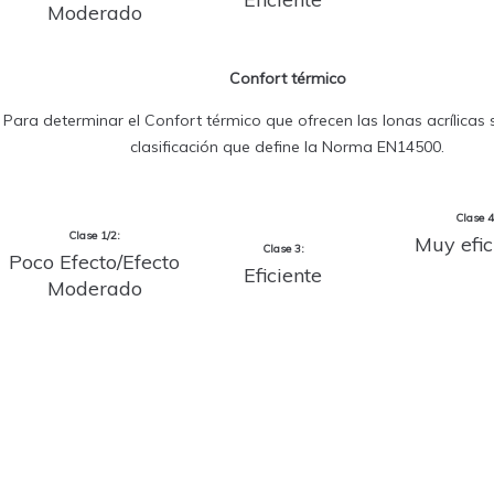
Moderado
Confort térmico
Para determinar el Confort térmico que ofrecen las lonas acrílicas se
clasificación que define la Norma EN14500.
Clase 4
Clase 1/2:
Muy efic
Clase 3:
Poco Efecto/Efecto
Eficiente
Moderado