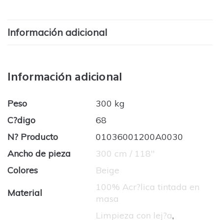
Información adicional
Información adicional
Peso
300 kg
C?digo
68
N? Producto
01036001200A0030
Ancho de pieza
300 cm / 118''
Colores
Beige
100% Acr?lica tintada en
Material
masa
Limpieza con lej?a
,