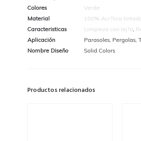
Colores
Verde
Material
100% Acr?lica tinta
Caracteristicas
Limpieza con lej?a
,
R
Aplicación
Parasoles, Pergolas, 
Nombre Diseño
Solid Colors
Productos relacionados