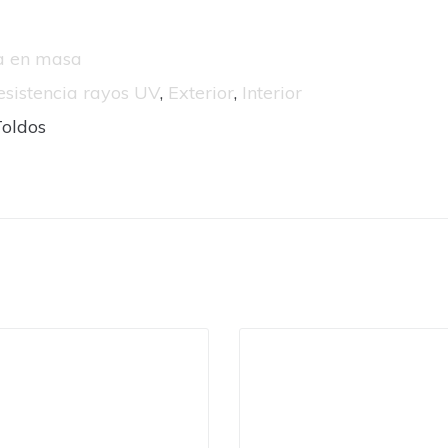
da en masa
esistencia rayos UV
,
Exterior
,
Interior
Toldos