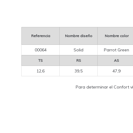
Referencia
Nombre diseño
Nombre color
00064
Solid
Parrot Green
TS
RS
AS
12,6
39,5
47,9
Para determinar el Confort vi