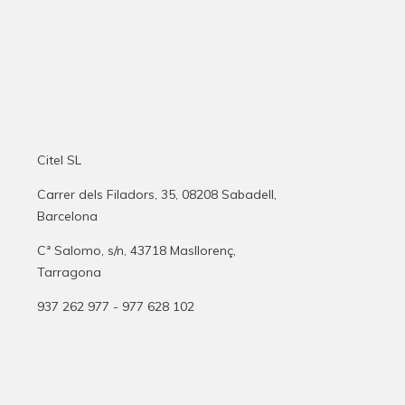
Citel SL
Carrer dels Filadors, 35, 08208 Sabadell,
Barcelona
Cª Salomo, s/n, 43718 Masllorenç,
Tarragona
937 262 977 - 977 628 102