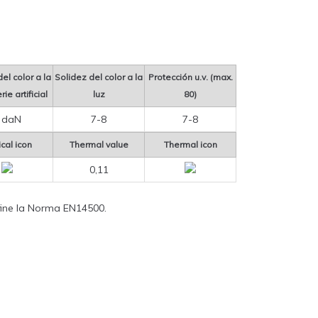
el color a la
Solidez del color a la
Protección u.v. (max.
ie artificial
luz
80)
 daN
7-8
7-8
cal icon
Thermal value
Thermal icon
0,11
define la Norma EN14500.