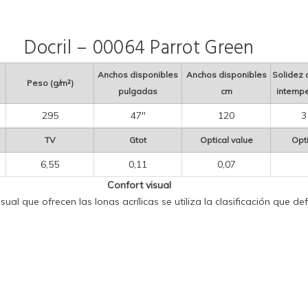
Docril – 00064 Parrot Green
Anchos disponibles
Anchos disponibles
Solidez d
Peso (g/m²)
pulgadas
cm
intemper
295
47″
120
3
TV
Gtot
Optical value
Opti
6,55
0,11
0,07
Confort visual
sual que ofrecen las lonas acrílicas se utiliza la clasificación que 