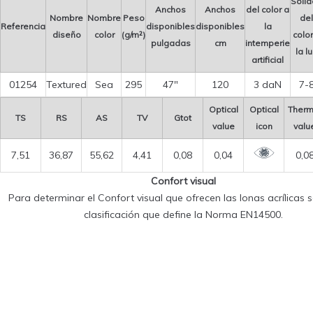
Soli
Anchos
Anchos
del color a
Nombre
Nombre
Peso
del
Referencia
disponibles
disponibles
la
diseño
color
(g/m²)
color
pulgadas
cm
intemperie
la l
artificial
01254
Textured
Sea
295
47″
120
3 daN
7-
Optical
Optical
Therm
TS
RS
AS
TV
Gtot
value
icon
valu
7,51
36,87
55,62
4,41
0,08
0,04
0,0
Confort visual
Para determinar el Confort visual que ofrecen las lonas acrílicas se
clasificación que define la Norma EN14500.