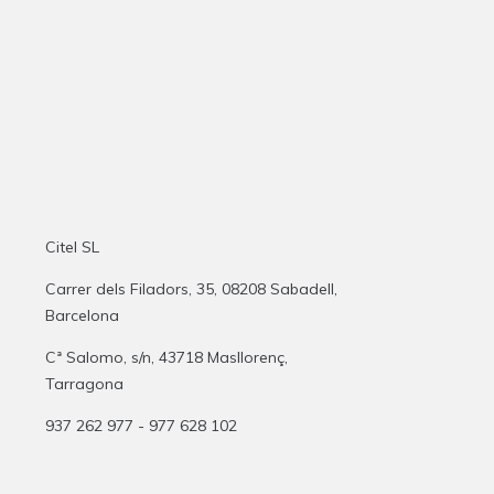
Citel SL
Carrer dels Filadors, 35, 08208 Sabadell,
Barcelona
Cª Salomo, s/n, 43718 Masllorenç,
Tarragona
937 262 977 - 977 628 102